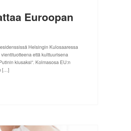
attaa Euroopan
n residenssissä Helsingin Kulosaaressa
vientituotteena että kulttuurisena
utinin kiusaksi”. Kolmasosa EU:n
n […]