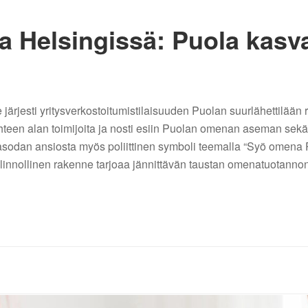
 Helsingissä: Puola kasv
e järjesti yritysverkostoitumistilaisuuden Puolan suurlähettilää
yhteen alan toimijoita ja nosti esiin Puolan omenan aseman sekä 
dan ansiosta myös poliittinen symboli teemalla “Syö omena P
linnollinen rakenne tarjoaa jännittävän taustan omenatuotanno