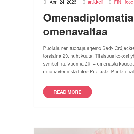
April 24, 2026
artikkeli
FIN
food
Omenadiplomatiaa
omenavaltaa
Puolalainen tuottajajärjestö Sady Grójecki
torstaina 23. huhtikuuta. Tilaisuus kokosi 
symbolina. Vuonna 2014 omenasta kauppaso
omenaviennistä tulee Puolasta. Puolan hal
READ MORE